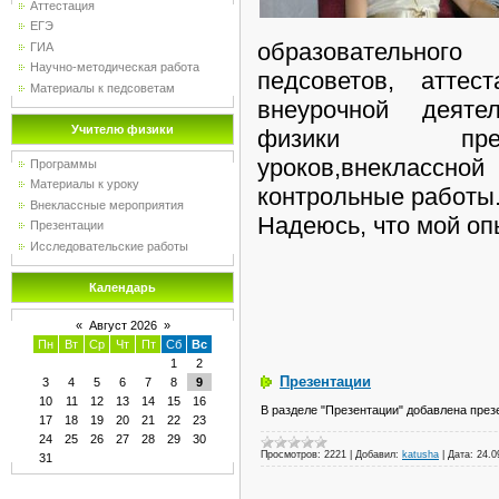
Аттестация
ЕГЭ
образовательног
ГИА
Научно-методическая работа
педсоветов, аттест
Материалы к педсоветам
внеурочной деятел
Учителю физики
физики пред
уроков,внеклассн
Программы
Материалы к уроку
контрольные работы
Внеклассные мероприятия
Надеюсь, что мой оп
Презентации
Исследовательские работы
Календарь
«
Август 2026
»
Пн
Вт
Ср
Чт
Пт
Сб
Вс
1
2
Презентации
3
4
5
6
7
8
9
10
11
12
13
14
15
16
В разделе "Презентации" добавлена презе
17
18
19
20
21
22
23
24
25
26
27
28
29
30
Просмотров:
2221
|
Добавил:
katusha
|
Дата:
24.0
31