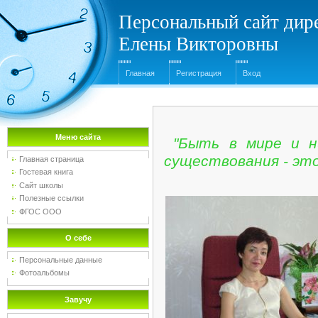
Персональный сайт дир
Елены Викторовны
Главная
Регистрация
Вход
Меню сайта
"Быть в мире и н
существования - это
Главная страница
Гостевая книга
Сайт школы
Полезные ссылки
ФГОС ООО
О себе
Персональные данные
Фотоальбомы
Завучу